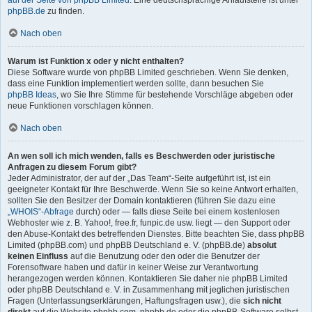
auf der Seite von phpBB Limited
. Eine deutschsprachige Anlaufstelle ist unter
phpBB.de
zu finden.
Nach oben
Warum ist Funktion x oder y nicht enthalten?
Diese Software wurde von phpBB Limited geschrieben. Wenn Sie denken,
dass eine Funktion implementiert werden sollte, dann besuchen Sie
phpBB Ideas
, wo Sie Ihre Stimme für bestehende Vorschläge abgeben oder
neue Funktionen vorschlagen können.
Nach oben
An wen soll ich mich wenden, falls es Beschwerden oder juristische
Anfragen zu diesem Forum gibt?
Jeder Administrator, der auf der „Das Team“-Seite aufgeführt ist, ist ein
geeigneter Kontakt für Ihre Beschwerde. Wenn Sie so keine Antwort erhalten,
sollten Sie den Besitzer der Domain kontaktieren (führen Sie dazu eine
„WHOIS“-Abfrage
durch) oder — falls diese Seite bei einem kostenlosen
Webhoster wie z. B. Yahoo!, free.fr, funpic.de usw. liegt — den Support oder
den Abuse-Kontakt des betreffenden Dienstes. Bitte beachten Sie, dass phpBB
Limited (phpBB.com) und phpBB Deutschland e. V. (phpBB.de)
absolut
keinen Einfluss
auf die Benutzung oder den oder die Benutzer der
Forensoftware haben und dafür in keiner Weise zur Verantwortung
herangezogen werden können. Kontaktieren Sie daher nie phpBB Limited
oder phpBB Deutschland e. V. in Zusammenhang mit jeglichen juristischen
Fragen (Unterlassungserklärungen, Haftungsfragen usw.), die
sich nicht