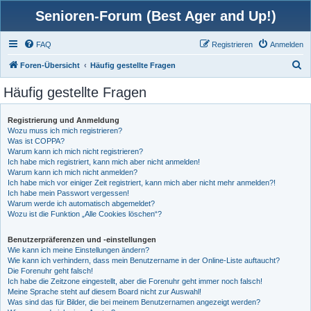
Senioren-Forum (Best Ager and Up!)
FAQ
Registrieren
Anmelden
S
Foren-Übersicht
Häufig gestellte Fragen
u
Häufig gestellte Fragen
c
h
Registrierung und Anmeldung
Wozu muss ich mich registrieren?
e
Was ist COPPA?
Warum kann ich mich nicht registrieren?
Ich habe mich registriert, kann mich aber nicht anmelden!
Warum kann ich mich nicht anmelden?
Ich habe mich vor einiger Zeit registriert, kann mich aber nicht mehr anmelden?!
Ich habe mein Passwort vergessen!
Warum werde ich automatisch abgemeldet?
Wozu ist die Funktion „Alle Cookies löschen“?
Benutzerpräferenzen und -einstellungen
Wie kann ich meine Einstellungen ändern?
Wie kann ich verhindern, dass mein Benutzername in der Online-Liste auftaucht?
Die Forenuhr geht falsch!
Ich habe die Zeitzone eingestellt, aber die Forenuhr geht immer noch falsch!
Meine Sprache steht auf diesem Board nicht zur Auswahl!
Was sind das für Bilder, die bei meinem Benutzernamen angezeigt werden?