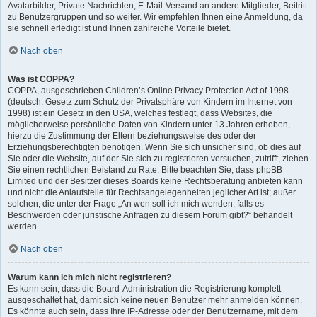
Avatarbilder, Private Nachrichten, E-Mail-Versand an andere Mitglieder, Beitritt
zu Benutzergruppen und so weiter. Wir empfehlen Ihnen eine Anmeldung, da
sie schnell erledigt ist und Ihnen zahlreiche Vorteile bietet.
Nach oben
Was ist COPPA?
COPPA, ausgeschrieben Children’s Online Privacy Protection Act of 1998
(deutsch: Gesetz zum Schutz der Privatsphäre von Kindern im Internet von
1998) ist ein Gesetz in den USA, welches festlegt, dass Websites, die
möglicherweise persönliche Daten von Kindern unter 13 Jahren erheben,
hierzu die Zustimmung der Eltern beziehungsweise des oder der
Erziehungsberechtigten benötigen. Wenn Sie sich unsicher sind, ob dies auf
Sie oder die Website, auf der Sie sich zu registrieren versuchen, zutrifft, ziehen
Sie einen rechtlichen Beistand zu Rate. Bitte beachten Sie, dass phpBB
Limited und der Besitzer dieses Boards keine Rechtsberatung anbieten kann
und nicht die Anlaufstelle für Rechtsangelegenheiten jeglicher Art ist; außer
solchen, die unter der Frage „An wen soll ich mich wenden, falls es
Beschwerden oder juristische Anfragen zu diesem Forum gibt?“ behandelt
werden.
Nach oben
Warum kann ich mich nicht registrieren?
Es kann sein, dass die Board-Administration die Registrierung komplett
ausgeschaltet hat, damit sich keine neuen Benutzer mehr anmelden können.
Es könnte auch sein, dass Ihre IP-Adresse oder der Benutzername, mit dem