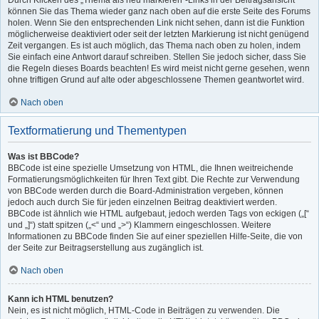
Durch Klicken des „Thema als neu markieren“-Links in der Beitragsansicht
können Sie das Thema wieder ganz nach oben auf die erste Seite des Forums
holen. Wenn Sie den entsprechenden Link nicht sehen, dann ist die Funktion
möglicherweise deaktiviert oder seit der letzten Markierung ist nicht genügend
Zeit vergangen. Es ist auch möglich, das Thema nach oben zu holen, indem
Sie einfach eine Antwort darauf schreiben. Stellen Sie jedoch sicher, dass Sie
die Regeln dieses Boards beachten! Es wird meist nicht gerne gesehen, wenn
ohne triftigen Grund auf alte oder abgeschlossene Themen geantwortet wird.
Nach oben
Textformatierung und Thementypen
Was ist BBCode?
BBCode ist eine spezielle Umsetzung von HTML, die Ihnen weitreichende
Formatierungsmöglichkeiten für Ihren Text gibt. Die Rechte zur Verwendung
von BBCode werden durch die Board-Administration vergeben, können
jedoch auch durch Sie für jeden einzelnen Beitrag deaktiviert werden.
BBCode ist ähnlich wie HTML aufgebaut, jedoch werden Tags von eckigen („[“
und „]“) statt spitzen („<“ und „>“) Klammern eingeschlossen. Weitere
Informationen zu BBCode finden Sie auf einer speziellen Hilfe-Seite, die von
der Seite zur Beitragserstellung aus zugänglich ist.
Nach oben
Kann ich HTML benutzen?
Nein, es ist nicht möglich, HTML-Code in Beiträgen zu verwenden. Die