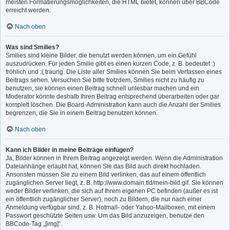
meisten Formatierungsmöglichkeiten, die HTML bietet, können über BBCode
erreicht werden.
Nach oben
Was sind Smilies?
Smilies sind kleine Bilder, die benutzt werden können, um ein Gefühl
auszudrücken. Für jeden Smilie gibt es einen kurzen Code, z. B. bedeutet :)
fröhlich und :( traurig. Die Liste aller Smilies können Sie beim Verfassen eines
Beitrags sehen. Versuchen Sie bitte trotzdem, Smilies nicht zu häufig zu
benutzen, sie können einen Beitrag schnell unlesbar machen und ein
Moderator könnte deshalb Ihren Beitrag entsprechend überarbeiten oder gar
komplett löschen. Die Board-Administration kann auch die Anzahl der Smilies
begrenzen, die Sie in einem Beitrag benutzen können.
Nach oben
Kann ich Bilder in meine Beiträge einfügen?
Ja, Bilder können in Ihrem Beitrag angezeigt werden. Wenn die Administration
Dateianhänge erlaubt hat, können Sie das Bild auch direkt hochladen.
Ansonsten müssen Sie zu einem Bild verlinken, das auf einem öffentlich
zugänglichen Server liegt, z. B. http://www.domain.tld/mein-bild.gif. Sie können
weder Bilder verlinken, die sich auf Ihrem eigenen PC befinden (außer es ist
ein öffentlich zugänglicher Server), noch zu Bildern, die nur nach einer
Anmeldung verfügbar sind, z. B. Hotmail- oder Yahoo-Mailboxen, mit einem
Passwort geschützte Seiten usw. Um das Bild anzuzeigen, benutze den
BBCode-Tag „[img]“.