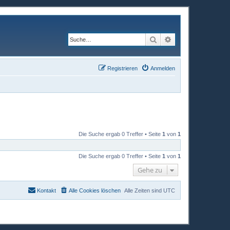
Suche
Erweiterte Suche
Registrieren
Anmelden
Die Suche ergab 0 Treffer • Seite
1
von
1
Die Suche ergab 0 Treffer • Seite
1
von
1
Gehe zu
Kontakt
Alle Cookies löschen
Alle Zeiten sind
UTC