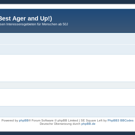
est Ager and Up!)
sen Interessensgebieten für Menschen ab 50J
Powered by
phpBB
® Forum Software © phpBB Limited | SE Square Left by
PhpBB3 BBCodes
Deutsche Übersetzung durch
phpBB.de