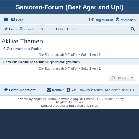
Senioren-Forum (Best Ager and Up!)
FAQ
Registrieren
Anmelden
S
Foren-Übersicht
Suche
Aktive Themen
u
Aktive Themen
c
Zur erweiterten Suche
h
Die Suche ergab 0 Treffer • Seite
1
von
1
e
Es wurden keine passenden Ergebnisse gefunden.
Die Suche ergab 0 Treffer • Seite
1
von
1
Gehe zu
Foren-Übersicht
Kontakt
Alle Cookies löschen
Alle Zeiten sind
UTC
Powered by
phpBB
® Forum Software © phpBB Limited | SE Square Left by
PhpBB3 BBCodes
Deutsche Übersetzung durch
phpBB.de