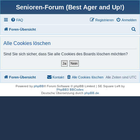
Senioren-Forum (Best Ager and Up!)
FAQ
Registrieren
Anmelden
S
Foren-Übersicht
u
Alle Cookies löschen
c
h
Sind Sie sich sicher, dass Sie alle Cookies des Boards löschen möchten?
e
Foren-Übersicht
Kontakt
Alle Cookies löschen
Alle Zeiten sind
UTC
Powered by
phpBB
® Forum Software © phpBB Limited | SE Square Left by
PhpBB3 BBCodes
Deutsche Übersetzung durch
phpBB.de