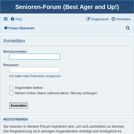
Senioren-Forum (Best Ager and Up!)
FAQ
Registrieren
Anmelden
S
Foren-Übersicht
u
Anmelden
c
h
Benutzername:
e
Passwort:
Ich habe mein Passwort vergessen
Angemeldet bleiben
Meinen Online-Status während dieser Sitzung verbergen
REGISTRIEREN
Sie müssen in diesem Forum registriert sein, um sich anmelden zu können.
Die Registrierung ist in wenigen Augenblicken erledigt und ermöglicht es