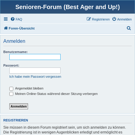
Senioren-Forum (Best Ager and Up!)
FAQ
Registrieren
Anmelden
S
Foren-Übersicht
u
Anmelden
c
h
Benutzername:
e
Passwort:
Ich habe mein Passwort vergessen
Angemeldet bleiben
Meinen Online-Status während dieser Sitzung verbergen
REGISTRIEREN
Sie müssen in diesem Forum registriert sein, um sich anmelden zu können.
Die Registrierung ist in wenigen Augenblicken erledigt und ermöglicht es