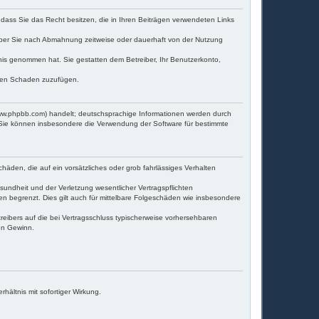
, dass Sie das Recht besitzen, die in Ihren Beiträgen verwendeten Links
iber Sie nach Abmahnung zeitweise oder dauerhaft von der Nutzung
ntnis genommen hat. Sie gestatten dem Betreiber, Ihr Benutzerkonto,
itten Schaden zuzufügen.
www.phpbb.com) handelt; deutschsprachige Informationen werden durch
. Sie können insbesondere die Verwendung der Software für bestimmte
häden, die auf ein vorsätzliches oder grob fahrlässiges Verhalten
undheit und der Verletzung wesentlicher Vertragspflichten
en begrenzt. Dies gilt auch für mittelbare Folgeschäden wie insbesondere
eibers auf die bei Vertragsschluss typischerweise vorhersehbaren
en Gewinn.
ältnis mit sofortiger Wirkung.