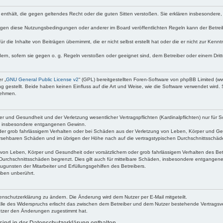
lte enthält, die gegen geltendes Recht oder die guten Sitten verstoßen. Sie erklären insbesondere
egen diese Nutzungsbedingungen oder anderer im Board veröffentlichten Regeln kann der Betre
r die Inhalte von Beiträgen übernimmt, die er nicht selbst erstellt hat oder die er nicht zur Ken
dern, sofern sie gegen o. g. Regeln verstoßen oder geeignet sind, dem Betreiber oder einem Dr
r „
GNU General Public License v2
“ (GPL) bereitgestellten Foren-Software von phpBB Limited (
gestellt. Beide haben keinen Einfluss auf die Art und Weise, wie die Software verwendet wird
nehmen.
 und Gesundheit und der Verletzung wesentlicher Vertragspflichten (Kardinalpflichten) nur für Sc
wie insbesondere entgangenen Gewinn.
der grob fahrlässigem Verhalten oder bei Schäden aus der Verletzung von Leben, Körper und Ges
rhersehbaren Schäden und im übrigen der Höhe nach auf die vertragstypischen Durchschnittsschäd
von Leben, Körper und Gesundheit oder vorsätzlichem oder grob fahrlässigem Verhalten des Betr
Durchschnittsschäden begrenzt. Dies gilt auch für mittelbare Schäden, insbesondere entgangen
gunsten der Mitarbeiter und Erfüllungsgehilfen des Betreibers.
iben unberührt.
enschutzerklärung zu ändern. Die Änderung wird dem Nutzer per E-Mail mitgeteilt.
lle des Widerspruchs erlischt das zwischen dem Betreiber und dem Nutzer bestehende Vertragsverh
utzer den Änderungen zugestimmt hat.