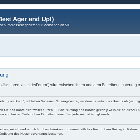
est Ager and Up!)
sen Interessensgebieten für Menschen ab 50J
rung
tps://senioren-zirkel.de/Forum“) wird zwischen Ihnen und dem Betreiber ein Vertra
enden „das Board“) schließen Sie einen Nutzungsvertrag mit dem Betreiber des Boards ab (im Fo
n Sie das Board nicht weiter nutzen. Für die Nutzung des Boards gelten jeweils die an dieser St
nn von beiden Seiten ohne Einhaltung einer Frist jederzeit gekündigt werden.
nfaches, zeitlich und räumlich unbeschränktes und unentgeltliches Recht, Ihren Beitrag im Rahme
Kündigung des Nutzungsvertrages bestehen.