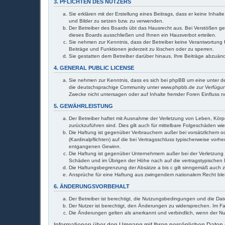
3. PFLICHTEN DES NUTZERS
Sie erklären mit der Erstellung eines Beitrags, dass er keine Inha
und Bilder zu setzen bzw. zu verwenden.
Der Betreiber des Boards übt das Hausrecht aus. Bei Verstößen g
dieses Boards ausschließen und Ihnen ein Hausverbot erteilen.
Sie nehmen zur Kenntnis, dass der Betreiber keine Verantwortung fü
Beiträge und Funktionen jederzeit zu löschen oder zu sperren.
Sie gestatten dem Betreiber darüber hinaus, Ihre Beiträge abzuän
4. GENERAL PUBLIC LICENSE
Sie nehmen zur Kenntnis, dass es sich bei phpBB um eine unter de
die deutschsprachige Community unter www.phpbb.de zur Verfügung 
Zwecke nicht untersagen oder auf Inhalte fremder Foren Einfluss 
5. GEWÄHRLEISTUNG
Der Betreiber haftet mit Ausnahme der Verletzung von Leben, Körper
zurückzuführen sind. Dies gilt auch für mittelbare Folgeschäden 
Die Haftung ist gegenüber Verbrauchern außer bei vorsätzlichem o
(Kardinalpflichten) auf die bei Vertragsschluss typischerweise vo
entgangenen Gewinn.
Die Haftung ist gegenüber Unternehmern außer bei der Verletzung 
Schäden und im Übrigen der Höhe nach auf die vertragstypischen 
Die Haftungsbegrenzung der Absätze a bis c gilt sinngemäß auch zu
Ansprüche für eine Haftung aus zwingendem nationalem Recht ble
6. ÄNDERUNGSVORBEHALT
Der Betreiber ist berechtigt, die Nutzungsbedingungen und die Dat
Der Nutzer ist berechtigt, den Änderungen zu widersprechen. Im Fa
Die Änderungen gelten als anerkannt und verbindlich, wenn der N