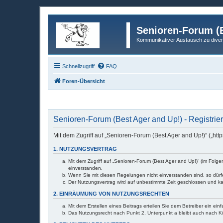
Senioren-Forum (B
Kommunikativer Austausch zu diver
Schnellzugriff
FAQ
Foren-Übersicht
Senioren-Forum (Best Ager and Up!) - Registrie
Mit dem Zugriff auf „Senioren-Forum (Best Ager and Up!)“ („ht
1. NUTZUNGSVERTRAG
Mit dem Zugriff auf „Senioren-Forum (Best Ager and Up!)“ (im Folg
einverstanden.
Wenn Sie mit diesen Regelungen nicht einverstanden sind, so dürfe
Der Nutzungsvertrag wird auf unbestimmte Zeit geschlossen und ka
2. EINRÄUMUNG VON NUTZUNGSRECHTEN
Mit dem Erstellen eines Beitrags erteilen Sie dem Betreiber ein ei
Das Nutzungsrecht nach Punkt 2, Unterpunkt a bleibt auch nach 