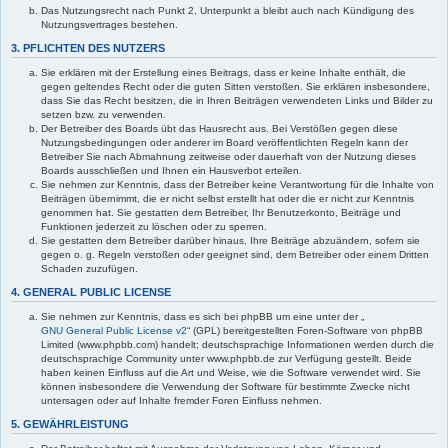
Das Nutzungsrecht nach Punkt 2, Unterpunkt a bleibt auch nach Kündigung des
Nutzungsvertrages bestehen.
3. PFLICHTEN DES NUTZERS
Sie erklären mit der Erstellung eines Beitrags, dass er keine Inhalte enthält, die
gegen geltendes Recht oder die guten Sitten verstoßen. Sie erklären insbesondere,
dass Sie das Recht besitzen, die in Ihren Beiträgen verwendeten Links und Bilder zu
setzen bzw. zu verwenden.
Der Betreiber des Boards übt das Hausrecht aus. Bei Verstößen gegen diese
Nutzungsbedingungen oder anderer im Board veröffentlichten Regeln kann der
Betreiber Sie nach Abmahnung zeitweise oder dauerhaft von der Nutzung dieses
Boards ausschließen und Ihnen ein Hausverbot erteilen.
Sie nehmen zur Kenntnis, dass der Betreiber keine Verantwortung für die Inhalte von
Beiträgen übernimmt, die er nicht selbst erstellt hat oder die er nicht zur Kenntnis
genommen hat. Sie gestatten dem Betreiber, Ihr Benutzerkonto, Beiträge und
Funktionen jederzeit zu löschen oder zu sperren.
Sie gestatten dem Betreiber darüber hinaus, Ihre Beiträge abzuändern, sofern sie
gegen o. g. Regeln verstoßen oder geeignet sind, dem Betreiber oder einem Dritten
Schaden zuzufügen.
4. GENERAL PUBLIC LICENSE
Sie nehmen zur Kenntnis, dass es sich bei phpBB um eine unter der „
GNU General Public License v2
“ (GPL) bereitgestellten Foren-Software von phpBB
Limited (www.phpbb.com) handelt; deutschsprachige Informationen werden durch die
deutschsprachige Community unter www.phpbb.de zur Verfügung gestellt. Beide
haben keinen Einfluss auf die Art und Weise, wie die Software verwendet wird. Sie
können insbesondere die Verwendung der Software für bestimmte Zwecke nicht
untersagen oder auf Inhalte fremder Foren Einfluss nehmen.
5. GEWÄHRLEISTUNG