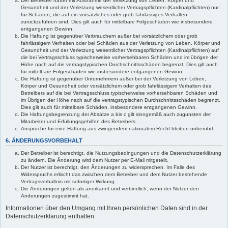
Der Betreiber haftet mit Ausnahme der Verletzung von Leben, Körper und
Gesundheit und der Verletzung wesentlicher Vertragspflichten (Kardinalpflichten) nur
für Schäden, die auf ein vorsätzliches oder grob fahrlässiges Verhalten
zurückzuführen sind. Dies gilt auch für mittelbare Folgeschäden wie insbesondere
entgangenen Gewinn.
Die Haftung ist gegenüber Verbrauchern außer bei vorsätzlichem oder grob
fahrlässigem Verhalten oder bei Schäden aus der Verletzung von Leben, Körper und
Gesundheit und der Verletzung wesentlicher Vertragspflichten (Kardinalpflichten) auf
die bei Vertragsschluss typischerweise vorhersehbaren Schäden und im übrigen der
Höhe nach auf die vertragstypischen Durchschnittsschäden begrenzt. Dies gilt auch
für mittelbare Folgeschäden wie insbesondere entgangenen Gewinn.
Die Haftung ist gegenüber Unternehmern außer bei der Verletzung von Leben,
Körper und Gesundheit oder vorsätzlichem oder grob fahrlässigem Verhalten des
Betreibers auf die bei Vertragsschluss typischerweise vorhersehbaren Schäden und
im Übrigen der Höhe nach auf die vertragstypischen Durchschnittsschäden begrenzt.
Dies gilt auch für mittelbare Schäden, insbesondere entgangenen Gewinn.
Die Haftungsbegrenzung der Absätze a bis c gilt sinngemäß auch zugunsten der
Mitarbeiter und Erfüllungsgehilfen des Betreibers.
Ansprüche für eine Haftung aus zwingendem nationalem Recht bleiben unberührt.
6. ÄNDERUNGSVORBEHALT
Der Betreiber ist berechtigt, die Nutzungsbedingungen und die Datenschutzerklärung
zu ändern. Die Änderung wird dem Nutzer per E-Mail mitgeteilt.
Der Nutzer ist berechtigt, den Änderungen zu widersprechen. Im Falle des
Widerspruchs erlischt das zwischen dem Betreiber und dem Nutzer bestehende
Vertragsverhältnis mit sofortiger Wirkung.
Die Änderungen gelten als anerkannt und verbindlich, wenn der Nutzer den
Änderungen zugestimmt hat.
Informationen über den Umgang mit Ihren persönlichen Daten sind in der
Datenschutzerklärung enthalten.