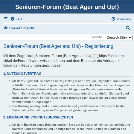
Senioren-Forum (Best Ager and Up!)
FAQ
Anmelden
S
Foren-Übersicht
u
Sprache:
c
Senioren-Forum (Best Ager and Up!) - Registrierung
h
Mit dem Zugriff auf „Senioren-Forum (Best Ager and Up!)“ („https://senioren-
e
zirkel.de/Forum“) wird zwischen Ihnen und dem Betreiber ein Vertrag mit
folgenden Regelungen geschlossen:
1. NUTZUNGSVERTRAG
Mit dem Zugriff auf „Senioren-Forum (Best Ager and Up!)“ (im Folgenden „das Board“)
schließen Sie einen Nutzungsvertrag mit dem Betreiber des Boards ab (im Folgenden
„Betreiber“) und erklären sich mit den nachfolgenden Regelungen einverstanden.
Wenn Sie mit diesen Regelungen nicht einverstanden sind, so dürfen Sie das Board
nicht weiter nutzen. Für die Nutzung des Boards gelten jeweils die an dieser Stelle
veröffentlichten Regelungen.
Der Nutzungsvertrag wird auf unbestimmte Zeit geschlossen und kann von beiden
Seiten ohne Einhaltung einer Frist jederzeit gekündigt werden.
2. EINRÄUMUNG VON NUTZUNGSRECHTEN
Mit dem Erstellen eines Beitrags erteilen Sie dem Betreiber ein einfaches, zeitlich und
räumlich unbeschränktes und unentgeltliches Recht, Ihren Beitrag im Rahmen des
Boards zu nutzen.