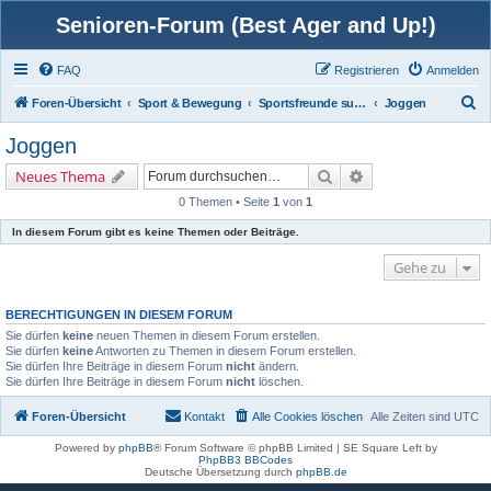
Senioren-Forum (Best Ager and Up!)
FAQ
Registrieren
Anmelden
S
Foren-Übersicht
Sport & Bewegung
Sportsfreunde suchen / finden
Joggen
u
Joggen
c
Suche
Erweiterte Suche
Neues Thema
h
0 Themen • Seite
1
von
1
e
In diesem Forum gibt es keine Themen oder Beiträge.
Gehe zu
BERECHTIGUNGEN IN DIESEM FORUM
Sie dürfen
keine
neuen Themen in diesem Forum erstellen.
Sie dürfen
keine
Antworten zu Themen in diesem Forum erstellen.
Sie dürfen Ihre Beiträge in diesem Forum
nicht
ändern.
Sie dürfen Ihre Beiträge in diesem Forum
nicht
löschen.
Foren-Übersicht
Kontakt
Alle Cookies löschen
Alle Zeiten sind
UTC
Powered by
phpBB
® Forum Software © phpBB Limited | SE Square Left by
PhpBB3 BBCodes
Deutsche Übersetzung durch
phpBB.de