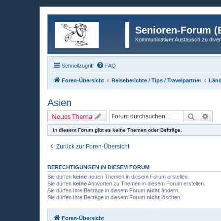
Senioren-Forum (B
Kommunikativer Austausch zu diver
Schnellzugriff
FAQ
Foren-Übersicht
Reiseberichte / Tips / Travelpartner
Länd
Asien
Suche
Erw
Neues Thema
In diesem Forum gibt es keine Themen oder Beiträge.
Zurück zur Foren-Übersicht
BERECHTIGUNGEN IN DIESEM FORUM
Sie dürfen
keine
neuen Themen in diesem Forum erstellen.
Sie dürfen
keine
Antworten zu Themen in diesem Forum erstellen.
Sie dürfen Ihre Beiträge in diesem Forum
nicht
ändern.
Sie dürfen Ihre Beiträge in diesem Forum
nicht
löschen.
Foren-Übersicht