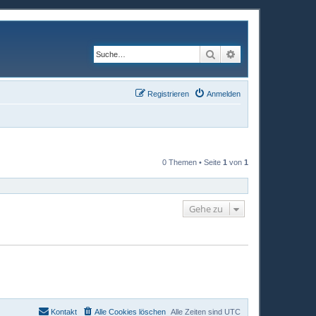
Suche
Erweiterte Suche
Registrieren
Anmelden
0 Themen • Seite
1
von
1
Gehe zu
Kontakt
Alle Cookies löschen
Alle Zeiten sind
UTC