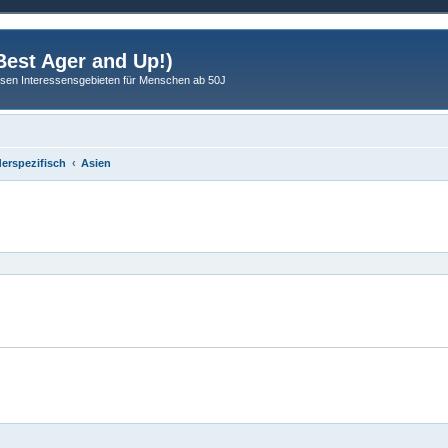
est Ager and Up!)
sen Interessensgebieten für Menschen ab 50J
erspezifisch
Asien
eiterte Suche