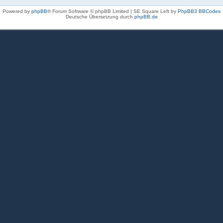
Powered by
phpBB
® Forum Software © phpBB Limited | SE Square Left by
PhpBB3 BBCodes
Deutsche Übersetzung durch
phpBB.de