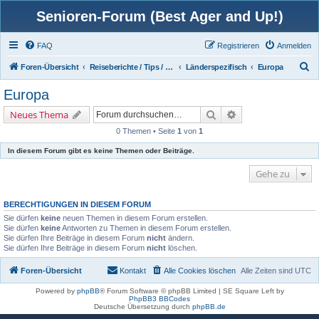
Senioren-Forum (Best Ager and Up!)
FAQ
Registrieren
Anmelden
S
Foren-Übersicht
Reiseberichte / Tips / Travelpartner
Länderspezifisch
Europa
u
Europa
c
Suche
Erweiterte Suche
Neues Thema
h
0 Themen • Seite
1
von
1
e
In diesem Forum gibt es keine Themen oder Beiträge.
Gehe zu
BERECHTIGUNGEN IN DIESEM FORUM
Sie dürfen
keine
neuen Themen in diesem Forum erstellen.
Sie dürfen
keine
Antworten zu Themen in diesem Forum erstellen.
Sie dürfen Ihre Beiträge in diesem Forum
nicht
ändern.
Sie dürfen Ihre Beiträge in diesem Forum
nicht
löschen.
Foren-Übersicht
Kontakt
Alle Cookies löschen
Alle Zeiten sind
UTC
Powered by
phpBB
® Forum Software © phpBB Limited | SE Square Left by
PhpBB3 BBCodes
Deutsche Übersetzung durch
phpBB.de