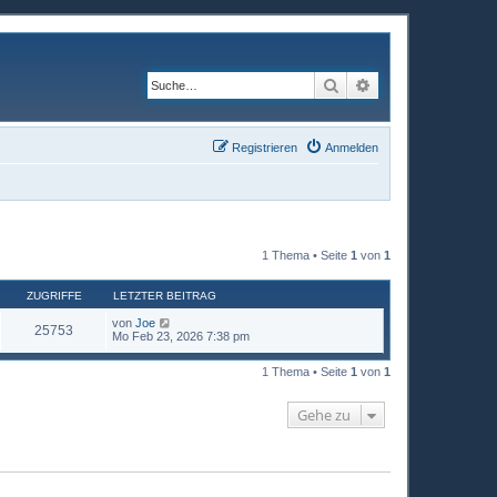
Suche
Erweiterte Suche
Registrieren
Anmelden
1 Thema • Seite
1
von
1
ZUGRIFFE
LETZTER BEITRAG
von
Joe
25753
Mo Feb 23, 2026 7:38 pm
1 Thema • Seite
1
von
1
Gehe zu