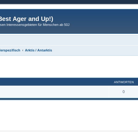
est Ager and Up!)
sen Interessensgebieten für Menschen ab 50J
erspezifisch
Arktis / Antarktis
eiterte Suche
ANTWORTEN
0