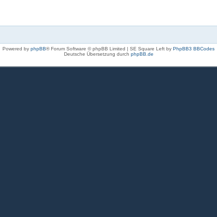
Powered by
phpBB
® Forum Software © phpBB Limited | SE Square Left by
PhpBB3 BBCodes
Deutsche Übersetzung durch
phpBB.de