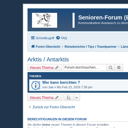
Senioren-Forum (B
Kommunikativer Austausch zu diver
Schnellzugriff
FAQ
Foren-Übersicht
Reiseberichte / Tips / Travelpartner
Länd
Arktis / Antarktis
Suche
Erw
Neues Thema
THEMEN
Wer kann berichten ?
von
Joe
»
Mo Feb 23, 2026 7:38 pm
Neues Thema
Zurück zur Foren-Übersicht
BERECHTIGUNGEN IN DIESEM FORUM
Sie dürfen
keine
neuen Themen in diesem Forum erstellen.