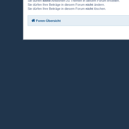
Sie dürfen
keine
Antworten zu Themen in diesem Forum erstellen.
Sie dürfen Ihre Beiträge in diesem Forum
nicht
ändern.
Sie dürfen Ihre Beiträge in diesem Forum
nicht
löschen.
Foren-Übersicht