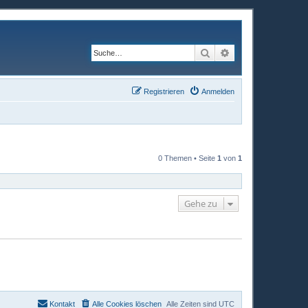
Suche
Erweiterte Suche
Registrieren
Anmelden
0 Themen • Seite
1
von
1
Gehe zu
Kontakt
Alle Cookies löschen
Alle Zeiten sind
UTC