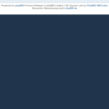
Powered by
phpBB
® Forum Software © phpBB Limited | SE Square Left by
PhpBB3 BBCodes
Deutsche Übersetzung durch
phpBB.de