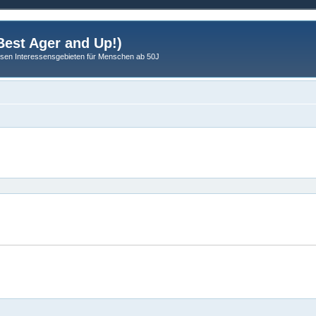
est Ager and Up!)
sen Interessensgebieten für Menschen ab 50J
eiterte Suche