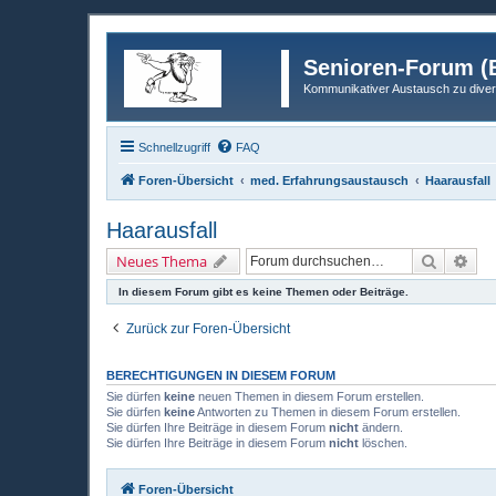
Senioren-Forum (B
Kommunikativer Austausch zu diver
Schnellzugriff
FAQ
Foren-Übersicht
med. Erfahrungsaustausch
Haarausfall
Haarausfall
Suche
Erw
Neues Thema
In diesem Forum gibt es keine Themen oder Beiträge.
Zurück zur Foren-Übersicht
BERECHTIGUNGEN IN DIESEM FORUM
Sie dürfen
keine
neuen Themen in diesem Forum erstellen.
Sie dürfen
keine
Antworten zu Themen in diesem Forum erstellen.
Sie dürfen Ihre Beiträge in diesem Forum
nicht
ändern.
Sie dürfen Ihre Beiträge in diesem Forum
nicht
löschen.
Foren-Übersicht