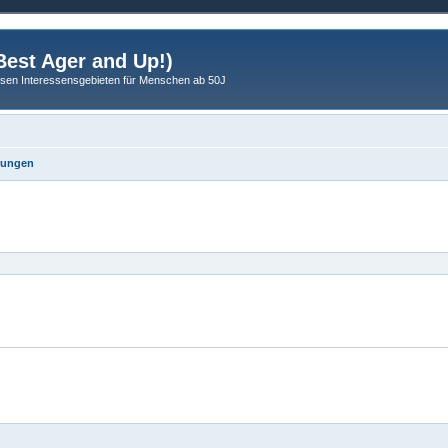
est Ager and Up!)
sen Interessensgebieten für Menschen ab 50J
zungen
eiterte Suche