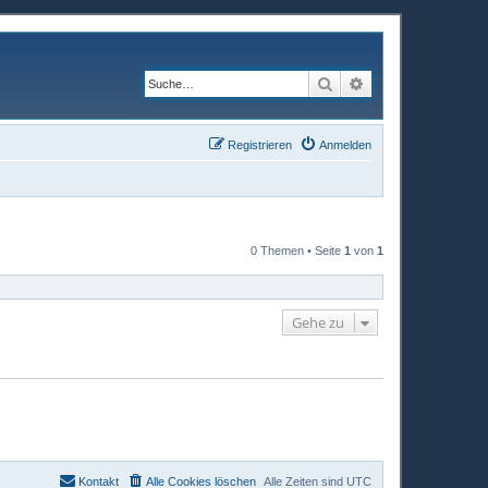
Suche
Erweiterte Suche
Registrieren
Anmelden
0 Themen • Seite
1
von
1
Gehe zu
Kontakt
Alle Cookies löschen
Alle Zeiten sind
UTC