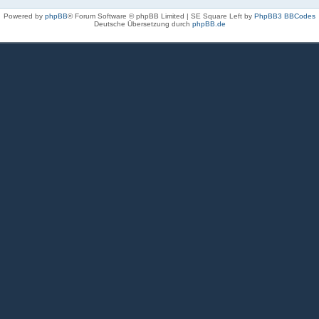
Powered by
phpBB
® Forum Software © phpBB Limited | SE Square Left by
PhpBB3 BBCodes
Deutsche Übersetzung durch
phpBB.de