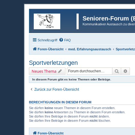
Senioren-Forum (B
Kommunikativer Austausch zu diver
Schnellzugriff
FAQ
Foren-Übersicht
med. Erfahrungsaustausch
Sportverlet
Sportverletzungen
Suche
Erw
Neues Thema
In diesem Forum gibt es keine Themen oder Beiträge.
Zurück zur Foren-Übersicht
BERECHTIGUNGEN IN DIESEM FORUM
Sie dürfen
keine
neuen Themen in diesem Forum erstellen.
Sie dürfen
keine
Antworten zu Themen in diesem Forum erstellen.
Sie dürfen Ihre Beiträge in diesem Forum
nicht
ändern.
Sie dürfen Ihre Beiträge in diesem Forum
nicht
löschen.
Foren-Übersicht