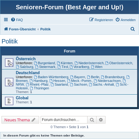
Senioren-Forum (Best Ager and Up!)
FAQ
Registrieren
Anmelden
S
Foren-Übersicht
Politik
u
Politik
c
Forum
h
Österreich
e
Unterforen:
Burgenland
,
Kärnten
,
Niederösterreich
,
Oberösterreich
,
Salzburg
,
Steiermark
,
Tirol
,
Vorarlberg
,
Wien
Deutschland
Unterforen:
Baden-Württemberg
,
Bayern
,
Berlin
,
Brandenburg
,
Bremen
,
Hamburg
,
Hessen
,
Meck.-Pomm.
,
Niedersachsen
,
NRW
,
Rheinl.-Pfalz
,
Saarland
,
Sachsen
,
Sachs.-Anhalt
,
Schl.-
Holstein
,
Thüringen
Themen:
1
Global
Themen:
1
Suche
Erweiterte Suche
Neues Thema
0 Themen • Seite
1
von
1
In diesem Forum gibt es keine Themen oder Beiträge.