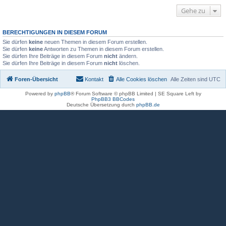
Gehe zu
BERECHTIGUNGEN IN DIESEM FORUM
Sie dürfen
keine
neuen Themen in diesem Forum erstellen.
Sie dürfen
keine
Antworten zu Themen in diesem Forum erstellen.
Sie dürfen Ihre Beiträge in diesem Forum
nicht
ändern.
Sie dürfen Ihre Beiträge in diesem Forum
nicht
löschen.
Foren-Übersicht
Kontakt
Alle Cookies löschen
Alle Zeiten sind
UTC
Powered by
phpBB
® Forum Software © phpBB Limited | SE Square Left by
PhpBB3 BBCodes
Deutsche Übersetzung durch
phpBB.de