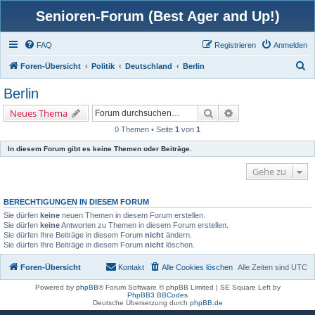
Senioren-Forum (Best Ager and Up!)
FAQ
Registrieren
Anmelden
S
Foren-Übersicht
Politik
Deutschland
Berlin
u
Berlin
c
Suche
Erweiterte Suche
Neues Thema
h
0 Themen • Seite
1
von
1
e
In diesem Forum gibt es keine Themen oder Beiträge.
Gehe zu
BERECHTIGUNGEN IN DIESEM FORUM
Sie dürfen
keine
neuen Themen in diesem Forum erstellen.
Sie dürfen
keine
Antworten zu Themen in diesem Forum erstellen.
Sie dürfen Ihre Beiträge in diesem Forum
nicht
ändern.
Sie dürfen Ihre Beiträge in diesem Forum
nicht
löschen.
Foren-Übersicht
Kontakt
Alle Cookies löschen
Alle Zeiten sind
UTC
Powered by
phpBB
® Forum Software © phpBB Limited | SE Square Left by
PhpBB3 BBCodes
Deutsche Übersetzung durch
phpBB.de