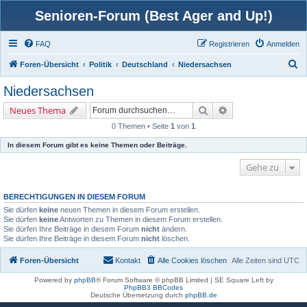
Senioren-Forum (Best Ager and Up!)
FAQ
Registrieren
Anmelden
S
Foren-Übersicht
Politik
Deutschland
Niedersachsen
u
Niedersachsen
c
Suche
Erweiterte Suche
Neues Thema
h
0 Themen • Seite
1
von
1
e
In diesem Forum gibt es keine Themen oder Beiträge.
Gehe zu
BERECHTIGUNGEN IN DIESEM FORUM
Sie dürfen
keine
neuen Themen in diesem Forum erstellen.
Sie dürfen
keine
Antworten zu Themen in diesem Forum erstellen.
Sie dürfen Ihre Beiträge in diesem Forum
nicht
ändern.
Sie dürfen Ihre Beiträge in diesem Forum
nicht
löschen.
Foren-Übersicht
Kontakt
Alle Cookies löschen
Alle Zeiten sind
UTC
Powered by
phpBB
® Forum Software © phpBB Limited | SE Square Left by
PhpBB3 BBCodes
Deutsche Übersetzung durch
phpBB.de