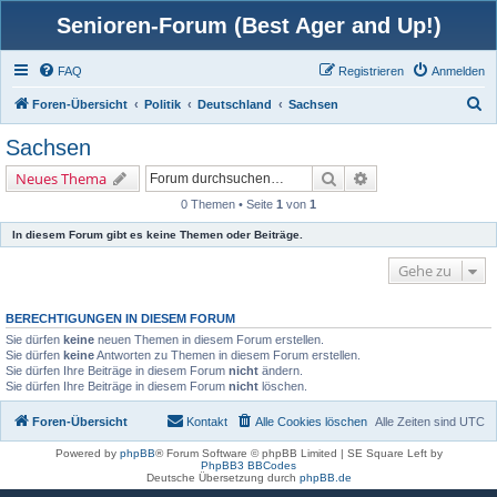
Senioren-Forum (Best Ager and Up!)
FAQ
Registrieren
Anmelden
S
Foren-Übersicht
Politik
Deutschland
Sachsen
u
Sachsen
c
Suche
Erweiterte Suche
Neues Thema
h
0 Themen • Seite
1
von
1
e
In diesem Forum gibt es keine Themen oder Beiträge.
Gehe zu
BERECHTIGUNGEN IN DIESEM FORUM
Sie dürfen
keine
neuen Themen in diesem Forum erstellen.
Sie dürfen
keine
Antworten zu Themen in diesem Forum erstellen.
Sie dürfen Ihre Beiträge in diesem Forum
nicht
ändern.
Sie dürfen Ihre Beiträge in diesem Forum
nicht
löschen.
Foren-Übersicht
Kontakt
Alle Cookies löschen
Alle Zeiten sind
UTC
Powered by
phpBB
® Forum Software © phpBB Limited | SE Square Left by
PhpBB3 BBCodes
Deutsche Übersetzung durch
phpBB.de