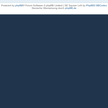
Powered by
phpBB
® Forum Software © phpBB Limited | SE Square Left by
PhpBB3 BBCodes
Deutsche Übersetzung durch
phpBB.de