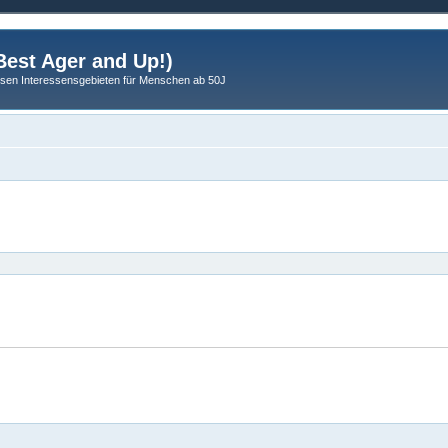
est Ager and Up!)
sen Interessensgebieten für Menschen ab 50J
eiterte Suche