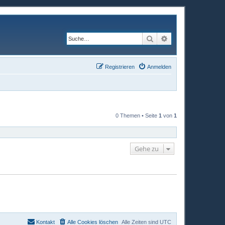
Suche
Erweiterte Suche
Registrieren
Anmelden
0 Themen • Seite
1
von
1
Gehe zu
Kontakt
Alle Cookies löschen
Alle Zeiten sind
UTC