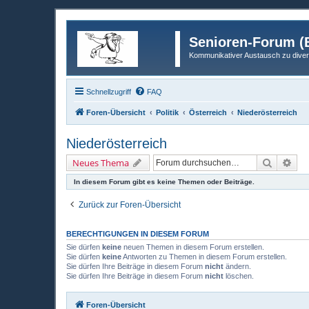
Senioren-Forum (B
Kommunikativer Austausch zu diver
Schnellzugriff
FAQ
Foren-Übersicht
Politik
Österreich
Niederösterreich
Niederösterreich
Suche
Erw
Neues Thema
In diesem Forum gibt es keine Themen oder Beiträge.
Zurück zur Foren-Übersicht
BERECHTIGUNGEN IN DIESEM FORUM
Sie dürfen
keine
neuen Themen in diesem Forum erstellen.
Sie dürfen
keine
Antworten zu Themen in diesem Forum erstellen.
Sie dürfen Ihre Beiträge in diesem Forum
nicht
ändern.
Sie dürfen Ihre Beiträge in diesem Forum
nicht
löschen.
Foren-Übersicht