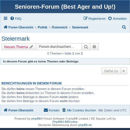
Senioren-Forum (Best Ager and Up!)
FAQ
Registrieren
Anmelden
S
Foren-Übersicht
Politik
Österreich
Steiermark
u
Steiermark
c
Suche
Erweiterte Suche
Neues Thema
h
0 Themen • Seite
1
von
1
e
In diesem Forum gibt es keine Themen oder Beiträge.
Gehe zu
BERECHTIGUNGEN IN DIESEM FORUM
Sie dürfen
keine
neuen Themen in diesem Forum erstellen.
Sie dürfen
keine
Antworten zu Themen in diesem Forum erstellen.
Sie dürfen Ihre Beiträge in diesem Forum
nicht
ändern.
Sie dürfen Ihre Beiträge in diesem Forum
nicht
löschen.
Foren-Übersicht
Kontakt
Alle Cookies löschen
Alle Zeiten sind
UTC
Powered by
phpBB
® Forum Software © phpBB Limited | SE Square Left by
PhpBB3 BBCodes
Deutsche Übersetzung durch
phpBB.de