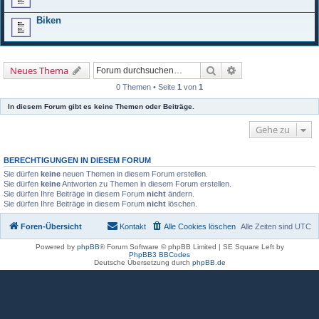
Biken
Suche
Erweiterte Suche
Neues Thema
0 Themen • Seite
1
von
1
In diesem Forum gibt es keine Themen oder Beiträge.
Gehe zu
BERECHTIGUNGEN IN DIESEM FORUM
Sie dürfen
keine
neuen Themen in diesem Forum erstellen.
Sie dürfen
keine
Antworten zu Themen in diesem Forum erstellen.
Sie dürfen Ihre Beiträge in diesem Forum
nicht
ändern.
Sie dürfen Ihre Beiträge in diesem Forum
nicht
löschen.
Foren-Übersicht
Kontakt
Alle Cookies löschen
Alle Zeiten sind
UTC
Powered by
phpBB
® Forum Software © phpBB Limited | SE Square Left by
PhpBB3 BBCodes
Deutsche Übersetzung durch
phpBB.de