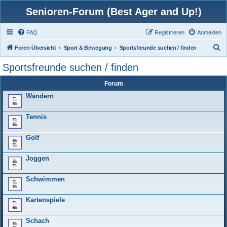
Senioren-Forum (Best Ager and Up!)
FAQ
Registrieren
Anmelden
S
Foren-Übersicht
Sport & Bewegung
Sportsfreunde suchen / finden
u
Sportsfreunde suchen / finden
c
Forum
h
Wandern
e
Tennis
Golf
Joggen
Schwimmen
Kartenspiele
Schach