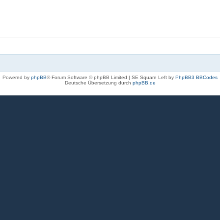
Powered by
phpBB
® Forum Software © phpBB Limited | SE Square Left by
PhpBB3 BBCodes
Deutsche Übersetzung durch
phpBB.de