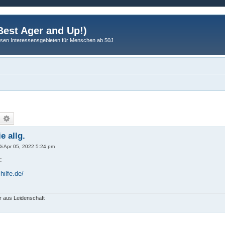
est Ager and Up!)
sen Interessensgebieten für Menschen ab 50J
uche
Erweiterte Suche
e allg.
Di Apr 05, 2022 5:24 pm
:
hilfe.de/
r aus Leidenschaft