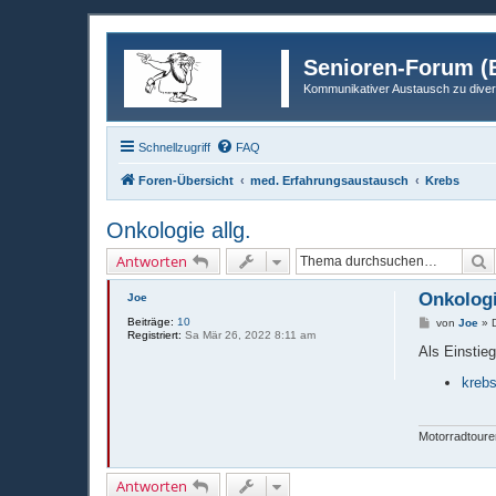
Senioren-Forum (B
Kommunikativer Austausch zu diver
Schnellzugriff
FAQ
Foren-Übersicht
med. Erfahrungsaustausch
Krebs
Onkologie allg.
S
Antworten
Onkologi
Joe
Beiträge:
10
B
von
Joe
»
Registriert:
Sa Mär 26, 2022 8:11 am
e
i
Als Einstieg
t
r
krebs
a
g
Motorradtoure
Antworten