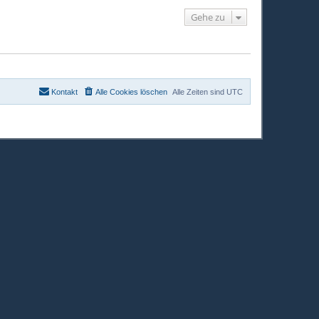
h
o
Gehe zu
b
e
n
Kontakt
Alle Cookies löschen
Alle Zeiten sind
UTC